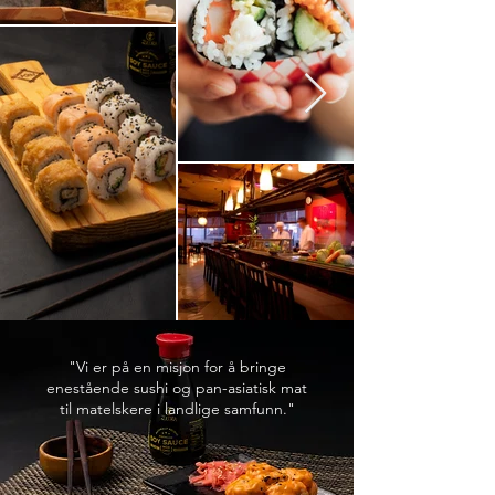
"Vi er på en misjon for å bringe
enestående sushi og pan-asiatisk mat
til matelskere i landlige samfunn."