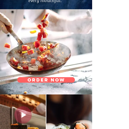
every mouthful."
ORDER NOW